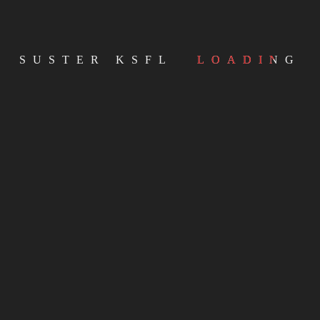
KONGREGASI SUSTER FRANSISKAN SANTA LUSIA
KATEGORI
SUSTER KSFL
LOADING
GALERI MEDIA KSFL
VIDIO
Tak ada kategori
CATATAN REFEKTIF
META
Masuk
Feed entri
Feed komentar